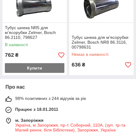
Тубус шнека NR5 для
м'ясорубки Zelmer, Bosch
86.2110, 798627
Тубус шнека для м'ясорубки
Zelmer, Bosch NR8 86.3116,
В наявності
00798631
762
Немає в наявності
₴
636
₴
Купити
Про нас
98% позитивних з 244 відгуків за рік
Працює з 18.01.2011
м. Запоріжжя
Україна, м.Запоріжжя, пр-т. Соборний, 110А, (зуп. тр-та
Малий ринок, біля Бібліотеки), Запоріжжя, Україна