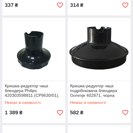
337
314
₴
₴
Кришка-редуктор чаші
Кришка-редуктор чаші
блендера Philips
подрібнювача блендера
420303598811 (CP9630/01),
Gorenje 402871, чорна
D=95 mm
Немає в наявності
Немає в наявності
1 389
582
₴
₴