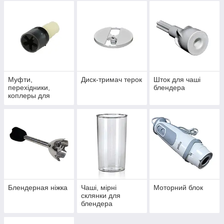
Муфти,
Диск-тримач терок
Шток для чаші
перехідники,
блендера
коплеры для
блендера
Блендерная ніжка
Чаші, мірні
Моторний блок
склянки для
блендера