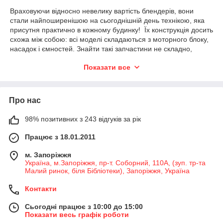
Враховуючи відносно невелику вартість блендерів, вони
стали найпоширенішою на сьогоднішній день технікою, яка
присутня практично в кожному будинку! Їх конструкція досить
схожа між собою: всі моделі складаються з моторного блоку,
насадок і ємностей. Знайти такі запчастини не складно,
питання стоїть в ціні.
Показати все
У нас на сайте вас ожидает широчайший выбор
комплектующих, а также доступная цена на них. Ведь
самыми частыми поломками блендеров считаются именно
Про нас
механические, мы готовы помочь вам с решением этой
проблемы. Кроме того, качество наших товаров на высоком
уровне, потому что поставляются они прямиком с завода.
98% позитивних з 243 відгуків за рік
Это обеспечивает бесперебойную работу вашей техники в
Працює з 18.01.2011
ближайшем будущем.
«Remshop.com.ua
» пропонує купити запчастини для
м. Запоріжжя
блендерів наступних торгових марок: «Braun», «Krups»,
Україна, м.Запоріжжя, пр-т. Соборний, 110А, (зуп. тр-та
«Moulinex», «Tefal» та ін Ознайомтесь детальніше з нашим
Малий ринок, біля Бібліотеки), Запоріжжя, Україна
асортиментом, а при виникненні питань звертайтеся до
Контакти
наших менеджерів.
Сьогодні працює з 10:00 до 15:00
Показати весь графік роботи