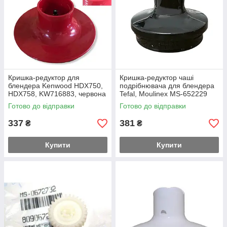
Кришка-редуктор для
Кришка-редуктор чаші
блендера Kenwood HDX750,
подрібнювача для блендера
HDX758, KW716883, червона
Tefal, Moulinex MS-652229
Готово до відправки
Готово до відправки
337
381
₴
₴
Купити
Купити