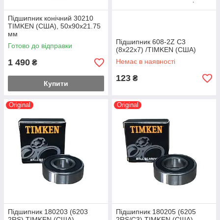
Підшипник конічний 30210
TIMKEN (США), 50x90x21.75
мм
Підшипник 608-2Z C3
Готово до відправки
(8x22x7) /TIMKEN (CША)
1 490
Немає в наявності
₴
123
₴
Купити
Original
Original
Підшипник 180203 (6203
Підшипник 180205 (6205
2RS) TIMKEN (США)
2RS/C3) TIMKEN (США)