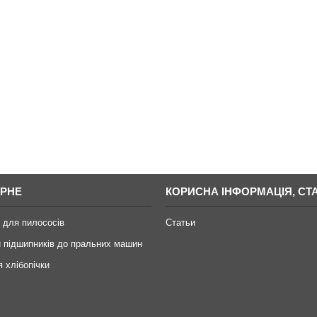
РНЕ
КОРИСНА ІНФОРМАЦІЯ, СТА
 для пилососів
Статьи
 підшипників до пральних машин
я хлібопічки