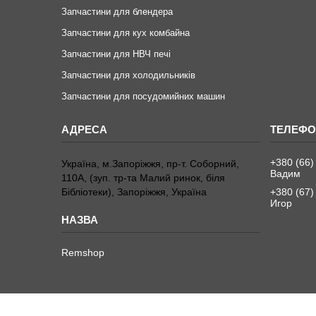
Запчастини для блендера
Запчастини для кух комбайна
Запчастини для НВЧ печі
Запчастини для холодильників
Запчастини для посудомийних машин
+380 (66)
Україна, м.Запоріжжя, пр-т. Соборний,
Вадим
110А, (зуп. тр-та Малий ринок, біля
Бібліотеки), Запоріжжя, Україна
+380 (67)
Игор
Remshop