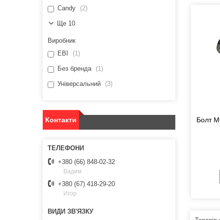
Candy
2
Ще 10
Виробник
EBI
1
Без бренда
1
Універсальний
3
Контакти
Болт M
+380 (66) 848-02-32
Вадим
+380 (67) 418-29-20
Игор