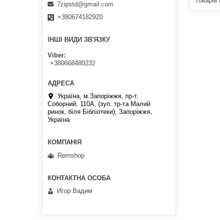
7zipstd@gmail.com
+380674182920
ІНШІ ВИДИ ЗВ'ЯЗКУ
Viber
+380668480232
Україна, м.Запоріжжя, пр-т.
Соборний, 110А, (зуп. тр-та Малий
ринок, біля Бібліотеки), Запоріжжя,
Україна
Remshop
Игор Вадим