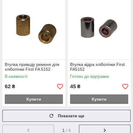
Втулка приводу ременя для
Втулка відра хлібопічки First
хлібопічки First FA 5152
FA5152
В наявності
Готово до відправки
62
45
₴
₴
Купити
Купити
Показати ще
1
/ 4