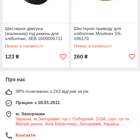
Шестерня двигуна
Шестерня приводу для
(маленька) під ремінь для
хлібопічки Moulinex SS-
хлібопічки, SEB 1600005711
186170
(Ø14.5 мм, Z=16 шт)
Немає в наявності
Немає в наявності
123
260
₴
₴
Про нас
98% позитивних з 243 відгуків за рік
Працює з 18.01.2011
м. Запоріжжя
Україна, м.Запоріжжя, пр-т. Соборний, 110А, (зуп. тр-та
Малий ринок, біля Бібліотеки), Запоріжжя, Україна
Контакти