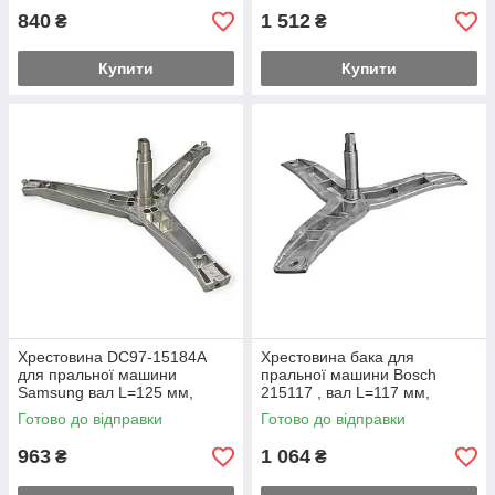
840
1 512
₴
₴
Купити
Купити
Хрестовина DC97-15184A
Хрестовина бака для
для пральної машини
пральної машини Bosch
Samsung вал L=125 мм,
215117 , вал L=117 мм,
втулка Ø35 мм
втулка Ø28 мм
Готово до відправки
Готово до відправки
963
1 064
₴
₴