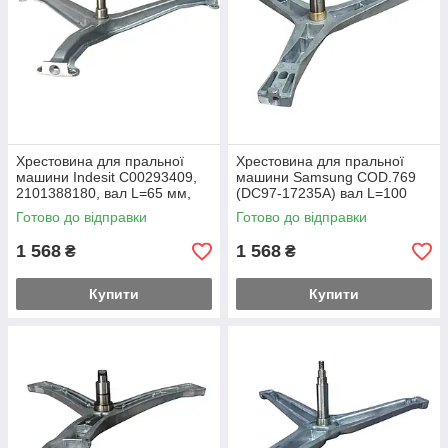
Хрестовина для пральної
Хрестовина для пральної
машини Indesit C00293409,
машини Samsung COD.769
2101388180, вал L=65 мм,
(DC97-17235A) вал L=100
втулка Ø​​​​​​​22 мм
мм, втулка Ø35 мм
Готово до відправки
Готово до відправки
1 568
1 568
₴
₴
Купити
Купити