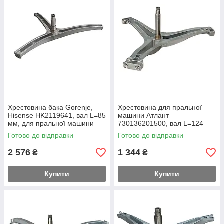
Хрестовина бака Gorenje,
Хрестовина для пральної
Hisense HK2119641, вал L=85
машини Атлант
мм, для пральної машини
730136201500, вал L=124
мм, втулка Ø​​​​​​​25 мм
Готово до відправки
Готово до відправки
2 576
1 344
₴
₴
Купити
Купити