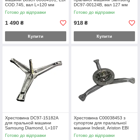
COD.745, вал L=120 мм
DC97-00124B, вал 127 мм
Готово до відправки
Готово до відправки
1 490
918
₴
₴
Купити
Купити
Хрестовина DC97-15182A
Хрестовина C00038453 з
для пральной машини
супортом для пралальної
Samsung Diamond, L=107
машини Indesit, Ariston EBI
мм, втулка Ø25 мм
065, вал 82 мм
Готово до відправки
Готово до відправки