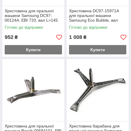
Хрестовина для пральної
Хрестовина DC97-15971A
машини Samsung DC97-
для пральної машини
00124A, EBI 733, вал L=145
Samsung Eco Bubble, вал
мм
L=107 мм, втулка Ø30 мм
Готово до відправки
Готово до відправки
952
1 008
₴
₴
Купити
Купити
Хрестовина для пральної
Хрестовина барабана для
машини Bosch 00684101, EBI
пральної машини Samsung