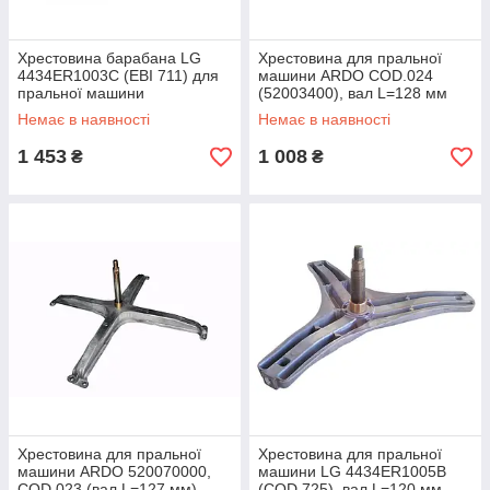
Хрестовина барабана LG
Хрестовина для пральної
4434ER1003C (EBI 711) для
машини ARDO COD.024
пральної машини
(52003400), вал L=128 мм
Немає в наявності
Немає в наявності
1 453
1 008
₴
₴
Хрестовина для пральної
Хрестовина для пральної
машини ARDO 520070000,
машини LG 4434ER1005B
COD.023 (вал L=127 мм)
(COD.725), вал L=120 мм