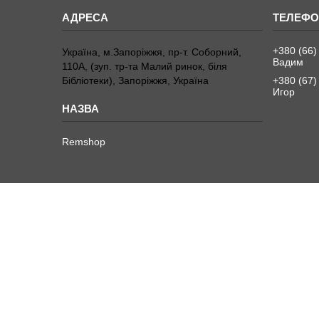
+380 (66)
Україна, м.Запоріжжя, пр-т. Соборний,
Вадим
110А, (зуп. тр-та Малий ринок, біля
Бібліотеки), Запоріжжя, Україна
+380 (67)
Игор
Remshop