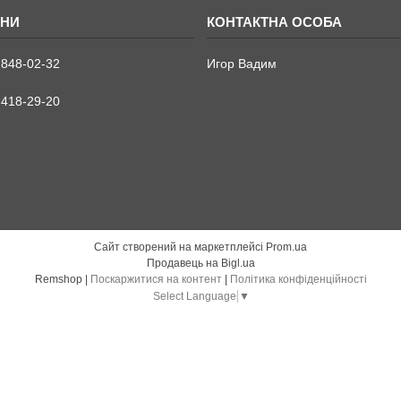
 848-02-32
Игор Вадим
 418-29-20
Сайт створений на маркетплейсі
Prom.ua
Продавець на Bigl.ua
Remshop |
Поскаржитися на контент
|
Політика конфіденційності
Select Language
▼