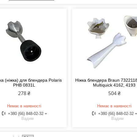
а (ніжка) для блендера Polaris
Ніжка блендера Braun 732211
PHB 0831L
Multiquick 4162, 4193
278 ₴
504 ₴
Немає в наявності
Немає в наявності
+380 (66) 848-02-32
+380 (66) 848-02-32
Вадим
Вадим