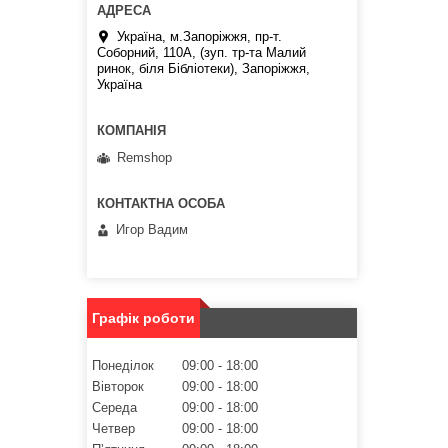
Україна, м.Запоріжжя, пр-т.
Соборний, 110А, (зуп. тр-та Малий
ринок, біля Бібліотеки), Запоріжжя,
Україна
Remshop
Игор Вадим
Графік роботи
Понеділок
09:00
18:00
Вівторок
09:00
18:00
Середа
09:00
18:00
Четвер
09:00
18:00