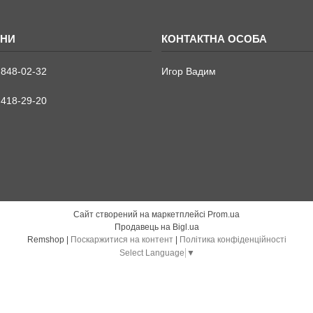
 848-02-32
Игор Вадим
 418-29-20
Сайт створений на маркетплейсі
Prom.ua
Продавець на Bigl.ua
Remshop |
Поскаржитися на контент
|
Політика конфіденційності
Select Language
▼