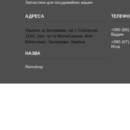
Запчастини для посудомийних машин
+380 (66)
Україна, м.Запоріжжя, пр-т. Соборний,
Вадим
110А, (зуп. тр-та Малий ринок, біля
Бібліотеки), Запоріжжя, Україна
+380 (67)
Игор
Remshop