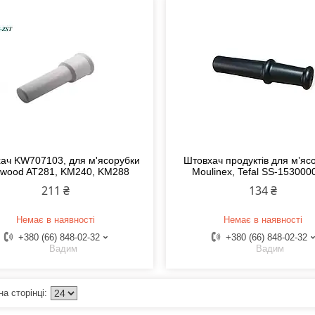
ач KW707103, для м'ясорубки
Штовхач продуктів для м’яс
wood AT281, KM240, KM288
Moulinex, Tefal SS-153000
211 ₴
134 ₴
Немає в наявності
Немає в наявності
+380 (66) 848-02-32
+380 (66) 848-02-32
Вадим
Вадим