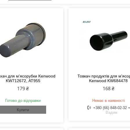
хач для м'ясорубки Kenwood
Товкач продуктів для м'ясо
KW712672, АТ955
Kenwood KW684478
179 ₴
168 ₴
Готово до відправки
Немає в наявності
+380 (66) 848-02-32
Купити
Вадим