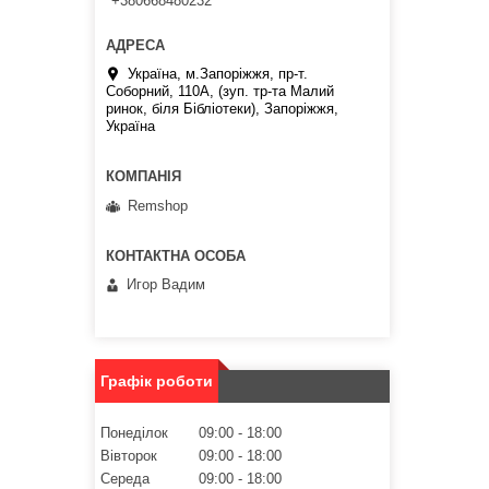
+380668480232
Україна, м.Запоріжжя, пр-т.
Соборний, 110А, (зуп. тр-та Малий
ринок, біля Бібліотеки), Запоріжжя,
Україна
Remshop
Игор Вадим
Графік роботи
Понеділок
09:00
18:00
Вівторок
09:00
18:00
Середа
09:00
18:00