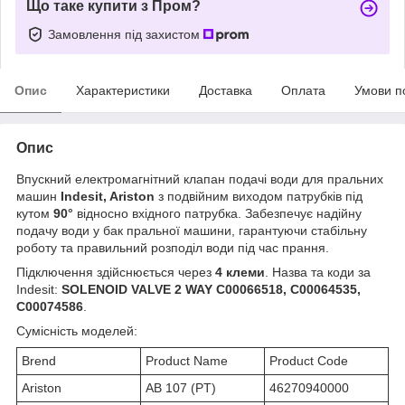
Що таке купити з Пром?
Замовлення під захистом
Опис
Характеристики
Доставка
Оплата
Умови п
Опис
Впускний електромагнітний клапан подачі води для пральних
машин
Indesit, Ariston
з подвійним виходом патрубків під
кутом
90°
відносно вхідного патрубка. Забезпечує надійну
подачу води у бак пральної машини, гарантуючи стабільну
роботу та правильний розподіл води під час прання.
Підключення здійснюється через
4 клеми
. Назва та коди за
Indesit:
SOLENOID VALVE 2 WAY C00066518, C00064535,
C00074586
.
Сумісність моделей:
Brend
Product Name
Product Code
Ariston
AB 107 (PT)
46270940000