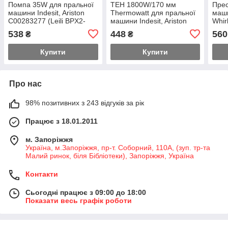
Помпа 35W для пральної
ТЕН 1800W/170 мм
Прес
машини Indesit, Ariston
Thermowatt для пральної
маши
C00283277 (Leili BPX2-
машини Indesit, Ariston
Whir
137)
C00087188 (підігнутий)
(Bitr
538
448
560
₴
₴
Купити
Купити
Про нас
98% позитивних з 243 відгуків за рік
Працює з 18.01.2011
м. Запоріжжя
Україна, м.Запоріжжя, пр-т. Соборний, 110А, (зуп. тр-та
Малий ринок, біля Бібліотеки), Запоріжжя, Україна
Контакти
Сьогодні працює з 09:00 до 18:00
Показати весь графік роботи