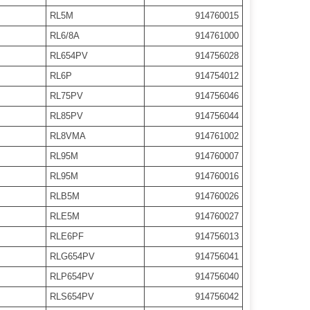
RL5M
914760015
RL6/8A
914761000
RL654PV
914756028
RL6P
914754012
RL75PV
914756046
RL85PV
914756044
RL8VMA
914761002
RL95M
914760007
RL95M
914760016
RLB5M
914760026
RLE5M
914760027
RLE6PF
914756013
RLG654PV
914756041
RLP654PV
914756040
RLS654PV
914756042