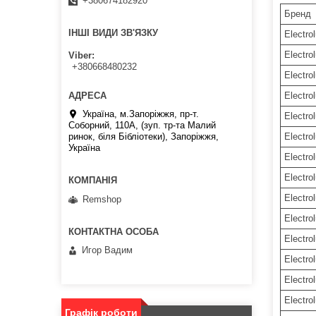
+380674182920
Бренд
ІНШІ ВИДИ ЗВ'ЯЗКУ
Electro
Electro
Viber
+380668480232
Electro
Electro
Україна, м.Запоріжжя, пр-т.
Electro
Соборний, 110А, (зуп. тр-та Малий
ринок, біля Бібліотеки), Запоріжжя,
Electro
Україна
Electro
Electro
Electro
Remshop
Electro
Electro
Игор Вадим
Electro
Electro
Electro
Графік роботи