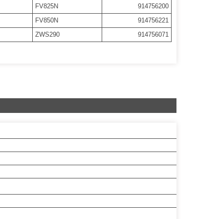
FV825N
914756200
FV850N
914756221
ZWS290
914756071