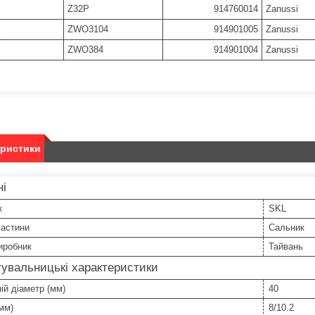
i
Z32P
914760014
Zanussi
i
ZWO3104
914901005
Zanussi
i
ZWO384
914901004
Zanussi
еристики
ні
к
SKL
частини
Сальник
иробник
Тайвань
увальницькі характеристики
ій діаметр (мм)
40
мм)
8/10.2