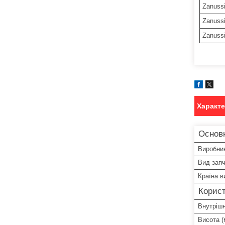
Zanuss
Zanuss
Zanuss
Характ
Основ
Виробни
Вид зап
Країна в
Корист
Внутрішн
Висота (