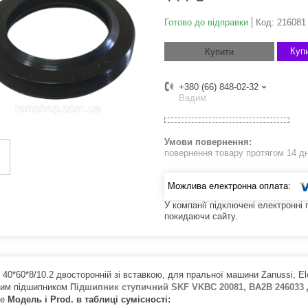
Готово до відправки
Код:
216081
Купи
Купити
+380 (66) 848-02-32
Вадим
повернення товару протягом 14 д
У компанії підключені електронні
покидаючи сайту.
40*60*8/10.2 двосторонній зі вставкою, для пральної машини Zanussi, El
им підшипником
Підшипник ступичний SKF VKBC 20081, BA2B 246033
те
Модель і Prod. в таблиці сумісності: