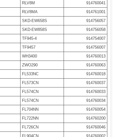
RLV8M
914760041
RLV8MA
914761001
SKD-EW658S
914756057
SKD-EW858S
914756058
TF945-4
914754007
TF9457
914756007
WH3400
914760013
ZWO290
914760063
FL533NC
914760018
FL573CN
914760037
FL574CN
914760033
FL574CN
914760034
FL704NN
914760054
FL722NN
914760200
FL726CN
914760046
FL904CN
914760002