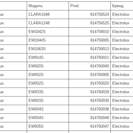
Модель
Prod.
Бренд
lux
CLARA1048
914756524
Electrolux
lux
CLARA1248
914756525
Electrolux
lux
EW1042S
914759010
Electrolux
lux
EW1044S
914759005
Electrolux
lux
EW1063S
914759013
Electrolux
lux
EW914S
914760021
Electrolux
lux
EW920S
914760040
Electrolux
lux
EW932S
914760005
Electrolux
lux
EW932S
914760020
Electrolux
lux
EW933S
914760029
Electrolux
lux
EW933S
914760030
Electrolux
lux
EW934S
914760038
Electrolux
lux
EW934S
914760048
Electrolux
lux
EW935S
914760047
Electrolux