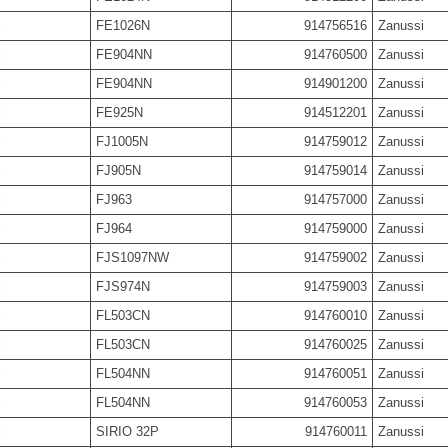
i
FE1026N
914756516
Zanussi
i
FE904NN
914760500
Zanussi
i
FE904NN
914901200
Zanussi
i
FE925N
914512201
Zanussi
i
FJ1005N
914759012
Zanussi
i
FJ905N
914759014
Zanussi
i
FJ963
914757000
Zanussi
i
FJ964
914759000
Zanussi
i
FJS1097NW
914759002
Zanussi
i
FJS974N
914759003
Zanussi
i
FL503CN
914760010
Zanussi
i
FL503CN
914760025
Zanussi
i
FL504NN
914760051
Zanussi
i
FL504NN
914760053
Zanussi
i
SIRIO 32P
914760011
Zanussi