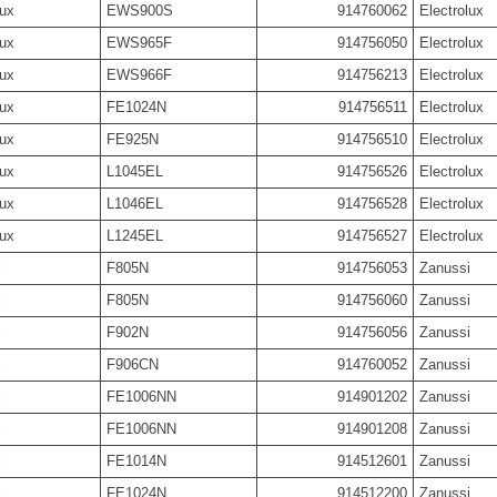
lux
EWS900S
914760062
Electrolux
lux
EWS965F
914756050
Electrolux
lux
EWS966F
914756213
Electrolux
lux
FE1024N
914756511
Electrolux
lux
FE925N
914756510
Electrolux
lux
L1045EL
914756526
Electrolux
lux
L1046EL
914756528
Electrolux
lux
L1245EL
914756527
Electrolux
i
F805N
914756053
Zanussi
i
F805N
914756060
Zanussi
i
F902N
914756056
Zanussi
i
F906CN
914760052
Zanussi
i
FE1006NN
914901202
Zanussi
i
FE1006NN
914901208
Zanussi
i
FE1014N
914512601
Zanussi
i
FE1024N
914512200
Zanussi