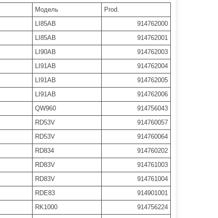
Модель
Prod.
LI85AB
914762000
LI85AB
914762001
LI90AB
914762003
LI91AB
914762004
LI91AB
914762005
LI91AB
914762006
QW960
914756043
RD53V
914760057
RD53V
914760064
RD834
914760202
RD83V
914761003
RD83V
914761004
RDE83
914901001
RK1000
914756224