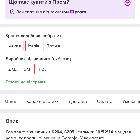
Що таке купити з Пром?
Замовлення під захистом
Країна-виробник (вибрати)
Чехия
Італія
Японія
Виробник підшипника (вибрати)
ZKL
SKF
FBJ
Готово до відправки
Опис
Характеристики
Доставка
Оплата
Умови п
Опис
Комплект підшипників
6204, 6205
і сальник
30*52*10
мм, для
ремонту пральної машини Gorenje. У комплекті