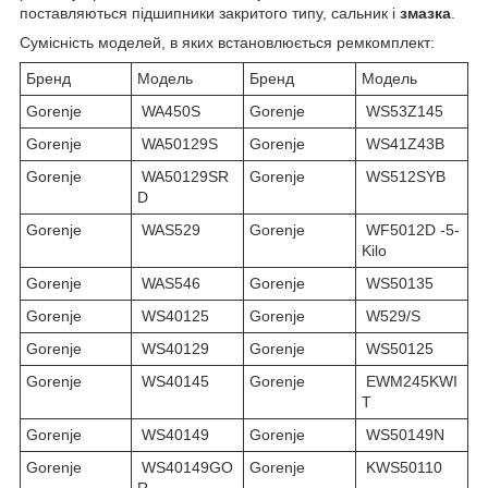
поставляються підшипники закритого типу, сальник і
змазка
.
Сумісність моделей, в яких встановлюється ремкомплект:
Бренд
Модель
Бренд
Модель
Gorenje
WA450S
Gorenje
WS53Z145
Gorenje
WA50129S
Gorenje
WS41Z43B
Gorenje
WA50129SR
Gorenje
WS512SYB
D
Gorenje
WAS529
Gorenje
WF5012D -5-
Kilo
Gorenje
WAS546
Gorenje
WS50135
Gorenje
WS40125
Gorenje
W529/S
Gorenje
WS40129
Gorenje
WS50125
Gorenje
WS40145
Gorenje
EWM245KWI
T
Gorenje
WS40149
Gorenje
WS50149N
Gorenje
WS40149GO
Gorenje
KWS50110
R