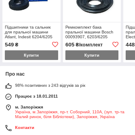
Підшипники та сальник
Ремкомплект бака
Підш
для пральної машини
пральної машини Bosch
пра
Аtlant, Indesit 6204/6205
00093907, 6203/6205
Elec
(ZKL), 30*52*8.5/10
(SKF), сальник
(FBJ
549
605
448
₴
₴/комплект
32x52/78x14.8
Купити
Купити
Про нас
98% позитивних з 243 відгуків за рік
Працює з 18.01.2011
м. Запоріжжя
Україна, м.Запоріжжя, пр-т. Соборний, 110А, (зуп. тр-та
Малий ринок, біля Бібліотеки), Запоріжжя, Україна
Контакти