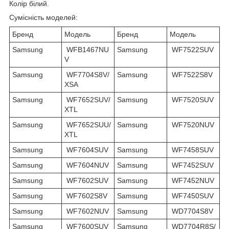
Колір білий.
Сумісність моделей:
Бренд
Модель
Бренд
Модель
Samsung
WFB1467NU
Samsung
WF7522SUV
V
Samsung
WF7704S8V/
Samsung
WF7522S8V
XSA
Samsung
WF7652SUV/
Samsung
WF7520SUV
XTL
Samsung
WF7652SUU/
Samsung
WF7520NUV
XTL
Samsung
WF7604SUV
Samsung
WF7458SUV
Samsung
WF7604NUV
Samsung
WF7452SUV
Samsung
WF7602SUV
Samsung
WF7452NUV
Samsung
WF7602S8V
Samsung
WF7450SUV
Samsung
WF7602NUV
Samsung
WD7704S8V
Samsung
WF7600SUV
Samsung
WD7704R8S/