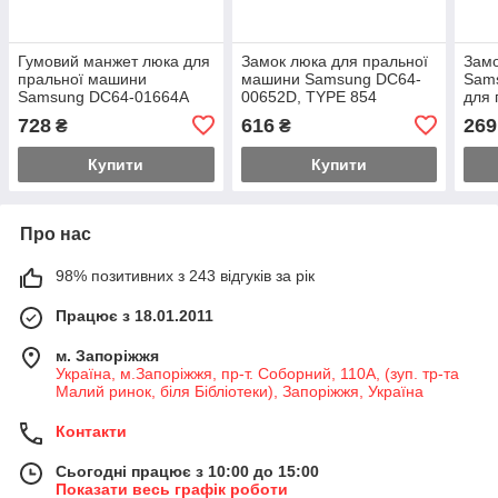
Гумовий манжет люка для
Замок люка для пральної
Замо
пральної машини
машини Samsung DC64-
Sam
Samsung DC64-01664A
00652D, TYPE 854
для 
728
616
269
₴
₴
Купити
Купити
Про нас
98% позитивних з 243 відгуків за рік
Працює з 18.01.2011
м. Запоріжжя
Україна, м.Запоріжжя, пр-т. Соборний, 110А, (зуп. тр-та
Малий ринок, біля Бібліотеки), Запоріжжя, Україна
Контакти
Сьогодні працює з 10:00 до 15:00
Показати весь графік роботи