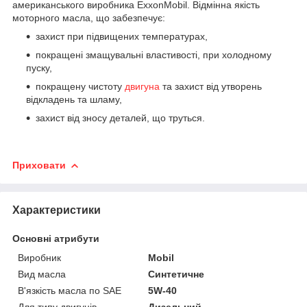
американського виробника ExxonMobil. Відмінна якість
моторного масла, що забезпечує:
захист при підвищених температурах,
покращені змащувальні властивості, при холодному
пуску,
покращену чистоту
двигуна
та захист від утворень
відкладень та шламу,
захист від зносу деталей, що труться.
Приховати
Характеристики
Основні атрибути
Виробник
Mobil
Вид масла
Синтетичне
В'язкість масла по SAE
5W-40
Для типу двигунів
Дизельний