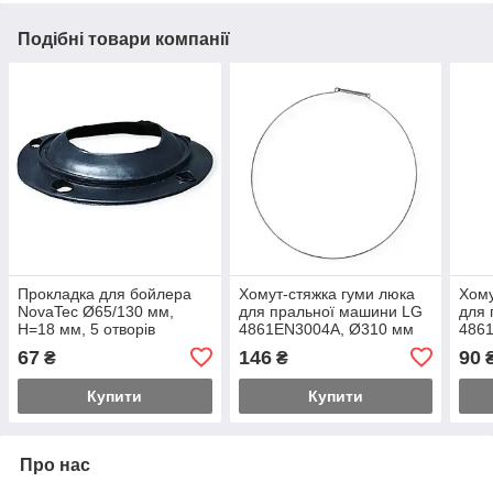
Подібні товари компанії
Прокладка для бойлера
Хомут-стяжка гуми люка
Хому
NovaTec Ø65/130 мм,
для пральної машини LG
для 
H=18 мм, 5 отворів
4861EN3004A, Ø310 мм
486
(зовнішній)
(зов
67
146
90
₴
₴
Купити
Купити
Про нас