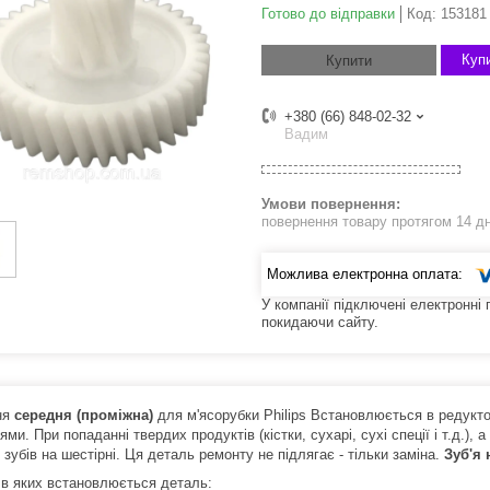
Готово до відправки
Код:
153181
Купи
Купити
+380 (66) 848-02-32
Вадим
повернення товару протягом 14 д
У компанії підключені електронні
покидаючи сайту.
ня
середня (проміжна)
для м'ясорубки Philips Встановлюється в редукт
ми. При попаданні твердих продуктів (кістки, сухарі, сухі спеції і т.д.)
зубів на шестірні. Ця деталь ремонту не підлягає - тільки заміна.
Зуб'я 
 в яких встановлюється деталь: