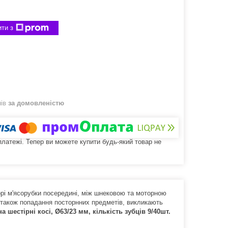
ти з
нів
за домовленістю
 платежі. Тепер ви можете купити будь-який товар не
орі м'ясорубки посередині, між шнековою та моторною
, а також попадання посторнних предметів, викликають
на шестірні косі, Ø63/23 мм, кількість зубців 9/40шт.