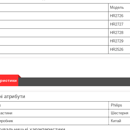
Модель
HR2726
HR2727
HR2728
HR2729
HR2526
еристики
і атрибути
к
Philips
частини
Шестерня
иробник
Китай
увальницькі характеристики