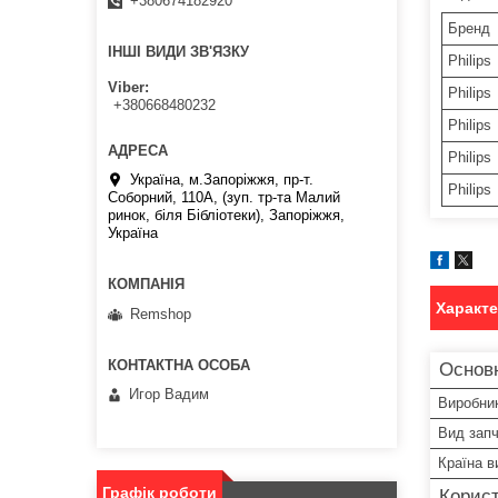
+380674182920
Бренд
ІНШІ ВИДИ ЗВ'ЯЗКУ
Philips
Viber
Philips
+380668480232
Philips
Philips
Україна, м.Запоріжжя, пр-т.
Philips
Соборний, 110А, (зуп. тр-та Малий
ринок, біля Бібліотеки), Запоріжжя,
Україна
Характ
Remshop
Основн
Игор Вадим
Виробни
Вид зап
Країна в
Графік роботи
Корист