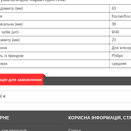
діаметр (мм)
63
ів
Косою/Ко
агальна (мм)
38
 зубів (шт)
9/40
аметр (мм)
23
ення
Для м'ясо
ть із брендом
Philips
ерні
средняя
ція для замовлення
6 ₴
РНЕ
КОРИСНА ІНФОРМАЦІЯ, СТА
 для пилососів
Статьи