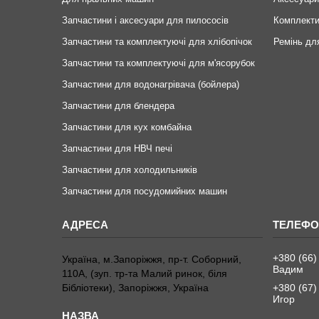
Запчастини і аксесуари для пилососів
Комплекти
Запчастини та комплектуючі для хлібопічок
Ремінь дл
Запчастини та комплектуючі для м'ясорубок
Запчастини для водонагрівача (бойлера)
Запчастини для блендера
Запчастини для кух комбайна
Запчастини для НВЧ печі
Запчастини для холодильників
Запчастини для посудомийних машин
+380 (66)
Україна, м.Запоріжжя, пр-т. Соборний,
Вадим
110А, (зуп. тр-та Малий ринок, біля
Бібліотеки), Запоріжжя, Україна
+380 (67)
Игор