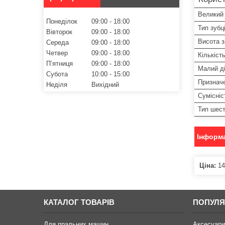
Великий 
Понеділок
09:00
18:00
Тип зубц
Вівторок
09:00
18:00
Висота з
Середа
09:00
18:00
Четвер
09:00
18:00
Кількість
Пʼятниця
09:00
18:00
Малий ді
Субота
10:00
15:00
Признач
Неділя
Вихідний
Сумісніс
Тип шест
Інформа
Ціна:
14
КАТАЛОГ ТОВАРІВ
ПОПУЛЯ
Для пральних машин
Аксесуари