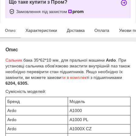
Що таке купити з Пром?
Замовлення під захистом
Опис
Характеристики
Доставка
Оплата
Умови п
Опис
Сальник
бака 35*62*10 мм, для пральної машини
Ardo
. При
установці сальника обов'язково змастити внутрішній паз також
необхідно перевірити стан підшипників. Якщо необхідно їх
замінити, ви можете замови
ти в комплек
ті з підшипниками
6204, 6305.
Сумісність моделей:
Бренд
Модель
Ardo
A1000
Ardo
A1000 PL
Ardo
A1000X CZ