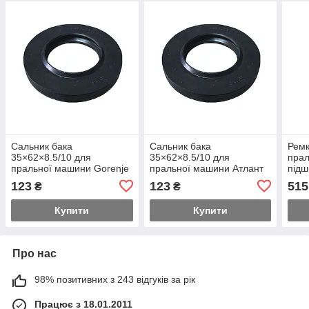
Сальник бака
Сальник бака
Ремк
35×62×8.5/10 для
35×62×8.5/10 для
прал
пральної машини Gorenje
пральної машини Атлант
підш
587315, 727287
902531207354
(FBJ
123
123
515
₴
₴
Купити
Купити
Про нас
98% позитивних з 243 відгуків за рік
Працює з 18.01.2011