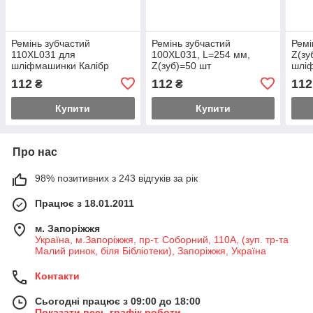
Ремінь зубчастий
Ремінь зубчастий
Ремі
110XL031 для
100XL031, L=254 мм,
Z(зу
шліфмашинки Калібр
Z(зуб)=50 шт
шлі
ЛШМ-750
Арсе
112
112
112
₴
₴
Купити
Купити
Про нас
98% позитивних з 243 відгуків за рік
Працює з 18.01.2011
м. Запоріжжя
Україна, м.Запоріжжя, пр-т. Соборний, 110А, (зуп. тр-та
Малий ринок, біля Бібліотеки), Запоріжжя, Україна
Контакти
Сьогодні працює з 09:00 до 18:00
Показати весь графік роботи