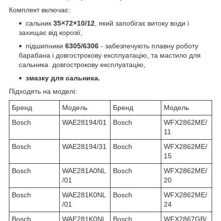
Комплект включає:
сальник
35×72×10/12
, який запобігає витоку води і
захищає від корозії,
підшипники
6305/6306
- забезпечують плавну роботу
барабана і довгострокову експлуатацію, та мастило для
сальника. довгострокову експлуатацію,
змазку для сальника.
Підходять на моделі:
Бренд
Модель
Бренд
Модель
Bosch
WAE28194/01
Bosch
WFX2862ME/
11
Bosch
WAE28194/31
Bosch
WFX2862ME/
15
Bosch
WAE281A0NL
Bosch
WFX2862ME/
/01
20
Bosch
WAE281K0NL
Bosch
WFX2862ME/
/01
24
Bosch
WAE281K0NL
Bosch
WFX2867GB/