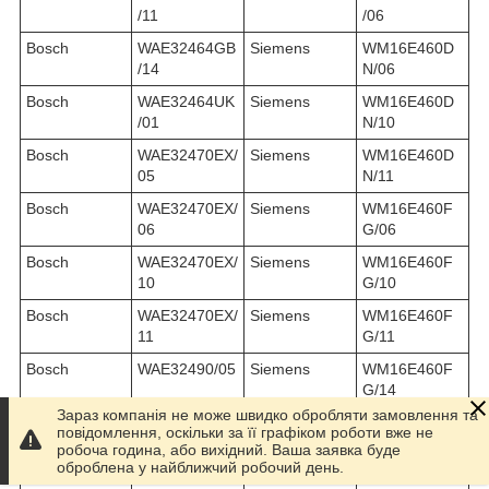
/11
/06
Bosch
WAE32464GB
Siemens
WM16E460D
/14
N/06
Bosch
WAE32464UK
Siemens
WM16E460D
/01
N/10
Bosch
WAE32470EX/
Siemens
WM16E460D
05
N/11
Bosch
WAE32470EX/
Siemens
WM16E460F
06
G/06
Bosch
WAE32470EX/
Siemens
WM16E460F
10
G/10
Bosch
WAE32470EX/
Siemens
WM16E460F
11
G/11
Bosch
WAE32490/05
Siemens
WM16E460F
G/14
Зараз компанія не може швидко обробляти замовлення та
Bosch
WAE32490/06
Siemens
WM16E460F
повідомлення, оскільки за її графіком роботи вже не
G/16
робоча година, або вихідний. Ваша заявка буде
оброблена у найближчий робочий день.
Bosch
WAE32490/10
Siemens
WM16E460NL