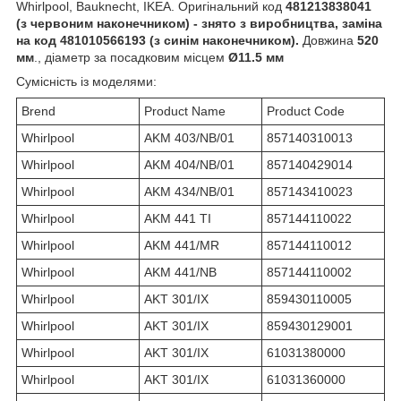
Whirlpool, Bauknecht, IKEA. Оригінальний код
481213838041
(з червоним наконечником) - знято з виробництва, заміна
на код 481010566193 (з синім наконечником).
Довжина
520
мм
., діаметр за посадковим місцем
Ø11.5 мм
Сумісність із моделями:
Brend
Product Name
Product Code
Whirlpool
AKM 403/NB/01
857140310013
Whirlpool
AKM 404/NB/01
857140429014
Whirlpool
AKM 434/NB/01
857143410023
Whirlpool
AKM 441 TI
857144110022
Whirlpool
AKM 441/MR
857144110012
Whirlpool
AKM 441/NB
857144110002
Whirlpool
AKT 301/IX
859430110005
Whirlpool
AKT 301/IX
859430129001
Whirlpool
AKT 301/IX
61031380000
Whirlpool
AKT 301/IX
61031360000