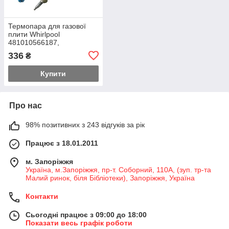
Термопара для газової
плити Whirlpool
481010566187,
481213838004 (L=520
336
₴
mm)
Купити
Про нас
98% позитивних з 243 відгуків за рік
Працює з 18.01.2011
м. Запоріжжя
Україна, м.Запоріжжя, пр-т. Соборний, 110А, (зуп. тр-та
Малий ринок, біля Бібліотеки), Запоріжжя, Україна
Контакти
Сьогодні працює з 09:00 до 18:00
Показати весь графік роботи