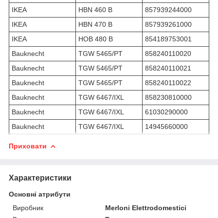
IKEA
HBN 460 B
857939244000
IKEA
HBN 470 B
857939261000
IKEA
HOB 480 B
854189753001
Bauknecht
TGW 5465/PT
858240110020
Bauknecht
TGW 5465/PT
858240110021
Bauknecht
TGW 5465/PT
858240110022
Bauknecht
TGW 6467/IXL
858230810000
Bauknecht
TGW 6467/IXL
61030290000
Bauknecht
TGW 6467/IXL
14945660000
Приховати
Характеристики
Основні атрибути
Виробник
Merloni Elettrodomestici