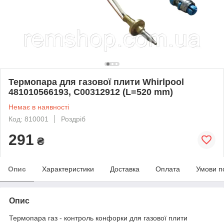
Термопара для газової плити Whirlpool
481010566193, C00312912 (L=520 mm)
Немає в наявності
Код: 810001
Роздріб
291
₴
Опис
Характеристики
Доставка
Оплата
Умови п
Опис
Термопара газ - контроль конфорки для газової плити