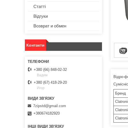
Статті
Відгуки
Возврат и обмен
Контакти
+380 (66) 848-02-32
Вадим
Відро-фо
+380 (67) 418-29-20
Сумісні
Игор
Бренд
Clatron
7zipstd@gmail.com
Clatron
+380674182920
Clatron
ІНШІ ВИДИ ЗВ'ЯЗКУ