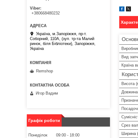
Viber
+380668480232
Характ
Україна, м.Запоріжжя, пр-т.
Основ
Соборний, 110А, (зуп. тр-та Малий
ринок, біля Бібліотеки), Запоріжжя,
Виробни
Україна
Вид зап
Країна в
Remshop
Корист
Висота (
Довжина
Игор Вадим
Признач
Посадоч
Сумісніс
Графік роботи
Срез ва
Ширина 
Понеділок
09:00
18:00