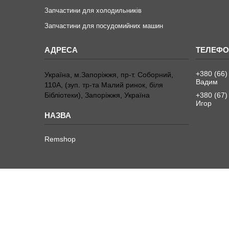
Запчастини для холодильників
Запчастини для посудомийних машин
+380 (66)
Україна, м.Запоріжжя, пр-т. Соборний,
Вадим
110А, (зуп. тр-та Малий ринок, біля
Бібліотеки), Запоріжжя, Україна
+380 (67)
Игор
Remshop