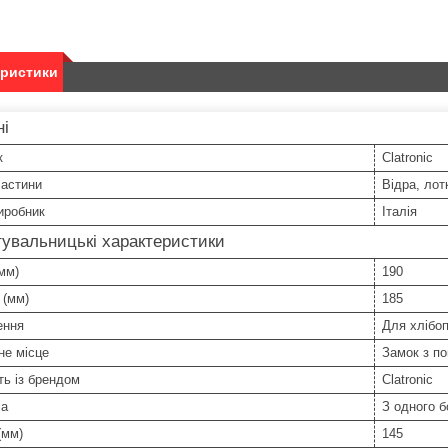
еристики
ні
к
Clatronic
частини
Відра, лот
иробник
Італія
увальницькі характеристики
мм)
190
 (мм)
185
ення
Для хлібо
не місце
Замок з п
ть із брендом
Clatronic
ла
З одного б
(мм)
145