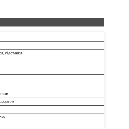
ки, підставки
печки
оворотом
оку