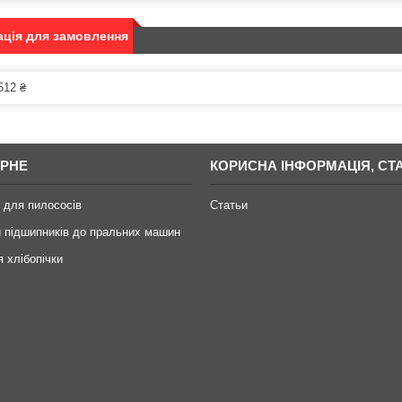
ція для замовлення
512 ₴
РНЕ
КОРИСНА ІНФОРМАЦІЯ, СТА
 для пилососів
Статьи
 підшипників до пральних машин
я хлібопічки