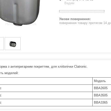
Вадим
повернення товару протягом 14 д
рма з антипригарним покриттям, для хлібопічки Clatronic.
сть моделей:
Модель
ic
BBA2605
ic
BBA3505
ic
BBA3365