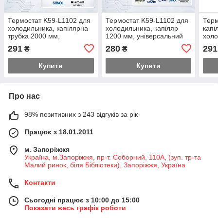
Термостат K59-L1102 для
Термостат K59-L1102 для
Терм
холодильника, капілярна
холодильника, капіляр
капі
трубка 2000 мм,
1200 мм, універсальний
холо
універсальний
унів
291
280
291
₴
₴
Купити
Купити
Про нас
98% позитивних з 243 відгуків за рік
Працює з 18.01.2011
м. Запоріжжя
Україна, м.Запоріжжя, пр-т. Соборний, 110А, (зуп. тр-та
Малий ринок, біля Бібліотеки), Запоріжжя, Україна
Контакти
Сьогодні працює з 10:00 до 15:00
Показати весь графік роботи