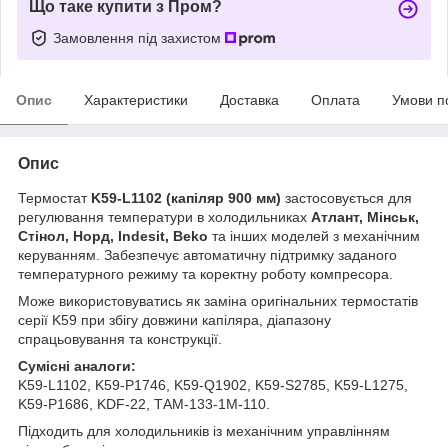
Що таке купити з Пром?
Замовлення під захистом
Опис
Характеристики
Доставка
Оплата
Умови п
Опис
Термостат
K59-L1102 (капіляр 900 мм)
застосовується для
регулювання температури в холодильниках
Атлант, Мінськ,
Стінол, Норд, Indesit, Beko
та інших моделей з механічним
керуванням. Забезпечує автоматичну підтримку заданого
температурного режиму та коректну роботу компресора.
Може використовуватись як заміна оригінальних термостатів
серії K59 при збігу довжини капіляра, діапазону
спрацьовування та конструкції.
Сумісні аналоги:
K59-L1102, K59-P1746, K59-Q1902, K59-S2785, K59-L1275,
K59-P1686, KDF-22, ТАМ-133-1М-110.
Підходить для холодильників із механічним управлінням