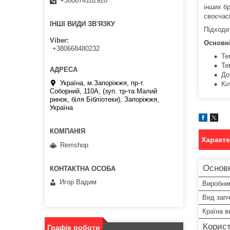
+380674182920
інших б
своєчас
ІНШІ ВИДИ ЗВ'ЯЗКУ
Підходи
Viber
Основні
+380668480232
Те
Те
До
Україна, м.Запоріжжя, пр-т.
Кі
Соборний, 110А, (зуп. тр-та Малий
ринок, біля Бібліотеки), Запоріжжя,
Україна
Характ
Remshop
Основн
Игор Вадим
Виробни
Вид зап
Країна в
Корист
Графік роботи