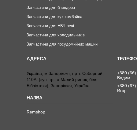
Запчастини для блендера
Запчастини для кух комбайна
Запчастини для НВЧ печі
Запчастини для холодильників
Запчастини для посудомийних машин
+380 (66)
Україна, м.Запоріжжя, пр-т. Соборний,
Вадим
110А, (зуп. тр-та Малий ринок, біля
Бібліотеки), Запоріжжя, Україна
+380 (67)
Игор
Remshop