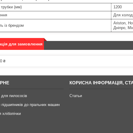
трубки (мм)
1200
ення
Для холод
Ariston, Ho
ть із брендом
Дніпро, Мі
ція для замовлення
0 ₴
РНЕ
КОРИСНА ІНФОРМАЦІЯ, СТА
 для пилососів
Статьи
 підшипників до пральних машин
я хлібопічки