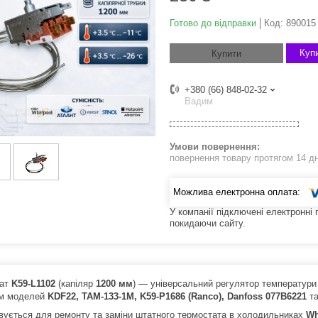
Готово до відправки
Код:
890015
Купи
Купити
+380 (66) 848-02-32
Вадим
повернення товару протягом 14 д
У компанії підключені електронні
покидаючи сайту.
тат
K59-L1102
(капіляр
1200 мм
) — універсальний регулятор температури
ом моделей
KDF22, ТАМ-133-1М, K59-P1686 (Ranco), Danfoss 077B6221
та
вується для ремонту та заміни штатного термостата в холодильниках
Wh