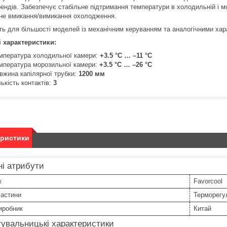
рендів. Забезпечує стабільне підтримання температури в холодильній і м
не вмикання/вимикання охолодження.
ть для більшості моделей із механічним керуванням та аналогічними хар
 характеристики:
мпература холодильної камери:
+3.5 °C … –11 °C
мпература морозильної камери:
+3.5 °C … –26 °C
вжина капілярної трубки:
1200 мм
лькість контактів:
3
еристики
і атрибути
к
Favorcool
частини
Терморегу
иробник
Китай
увальницькі характеристики