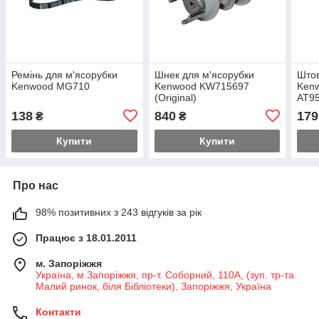
Ремінь для м'ясорубки
Шнек для м'ясорубки
Штов
Kenwood MG710
Kenwood KW715697
Ken
(Original)
АТ9
138
840
179
₴
₴
Купити
Купити
Про нас
98% позитивних з 243 відгуків за рік
Працює з 18.01.2011
м. Запоріжжя
Україна, м.Запоріжжя, пр-т. Соборний, 110А, (зуп. тр-та
Малий ринок, біля Бібліотеки), Запоріжжя, Україна
Контакти