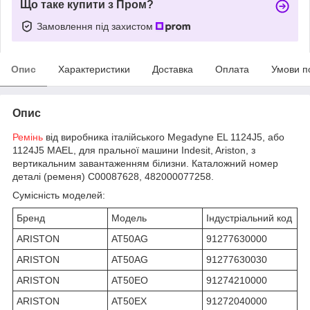
Що таке купити з Пром?
Замовлення під захистом
Опис
Характеристики
Доставка
Оплата
Умови п
Опис
Ремінь
від виробника італійського Megadyne EL 1124J5, або
1124J5 MAEL, для пральної машини Indesit, Ariston, з
вертикальним завантаженням білизни. Каталожний номер
деталі (ременя) C00087628, 482000077258.
Сумісність моделей:
Бренд
Модель
Індустріальний код
ARISTON
AT50AG
91277630000
ARISTON
AT50AG
91277630030
ARISTON
AT50EO
91274210000
ARISTON
AT50EX
91272040000