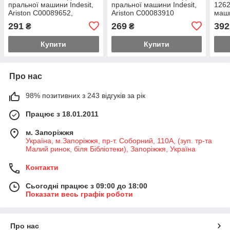
пральної машини Indesit,
пральної машини Indesit,
1262
Ariston C00089652,
Ariston C00083910
маши
C00082318
291
269
392
₴
₴
Купити
Купити
Про нас
98% позитивних з 243 відгуків за рік
Працює з 18.01.2011
м. Запоріжжя
Україна, м.Запоріжжя, пр-т. Соборний, 110А, (зуп. тр-та
Малий ринок, біля Бібліотеки), Запоріжжя, Україна
Контакти
Сьогодні працює з 09:00 до 18:00
Показати весь графік роботи
Про нас