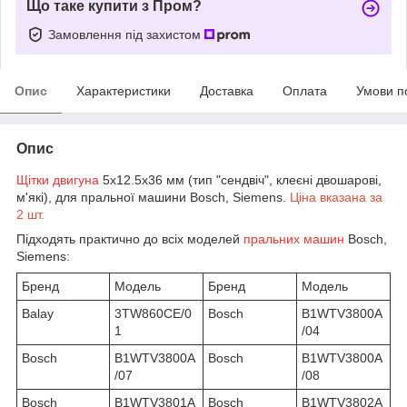
Що таке купити з Пром?
Замовлення під захистом
Опис
Характеристики
Доставка
Оплата
Умови п
Опис
Щітки двигуна
5x12.5x36 мм (тип "сендвіч", клеєні двошарові,
м'які), для пральної машини Bosch, Siemens.
Ціна вказана за
2 шт.
Підходять практично до всіх моделей
пральних машин
Bosch,
Siemens:
Бренд
Модель
Бренд
Модель
Balay
3TW860CE/0
Bosch
B1WTV3800A
1
/04
Bosch
B1WTV3800A
Bosch
B1WTV3800A
/07
/08
Bosch
B1WTV3801A
Bosch
B1WTV3802A