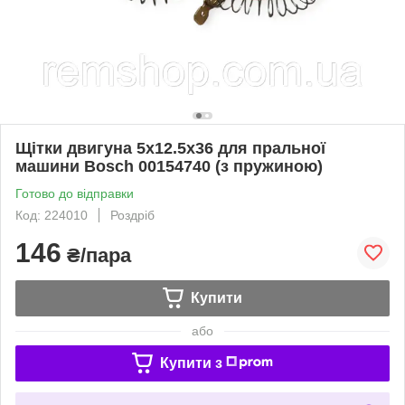
Щітки двигуна 5x12.5x36 для пральної
машини Bosch 00154740 (з пружиною)
Готово до відправки
Код: 224010
Роздріб
146
₴/пара
Купити
або
Купити з