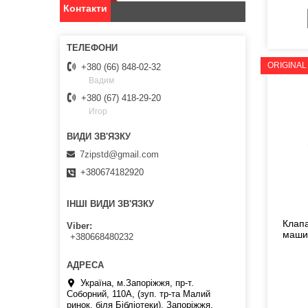
Контакти
ORIGINAL
+380 (66) 848-02-32
Вадим
+380 (67) 418-29-20
Игор
7zipstd@gmail.com
+380674182920
ІНШІ ВИДИ ЗВ'ЯЗКУ
Клапа
Viber
маши
+380668480232
Україна, м.Запоріжжя, пр-т.
Соборний, 110А, (зуп. тр-та Малий
ринок, біля Бібліотеки), Запоріжжя,