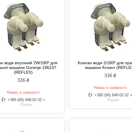
н води впускний 2W/180º для
Клапан води 2/180º для пр
ьної машини Gorenje 196237
машини Атлант (REFLE
(REFLEX)
336 ₴
336 ₴
Немає в наявності
Немає в наявності
+380 (66) 848-02-32
+380 (66) 848-02-32
Вадим
Вадим