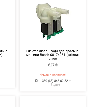
альної
Електроклапан води для пральної
X)
машини Bosch 00174261 (клімник
вниз)
627 ₴
Немає в наявності
+380 (66) 848-02-32
Вадим