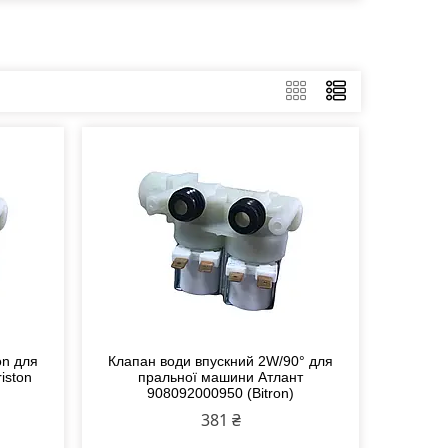
on для
Клапан води впускний 2W/90° для
iston
пральної машини Атлант
908092000950 (Bitron)
381 ₴