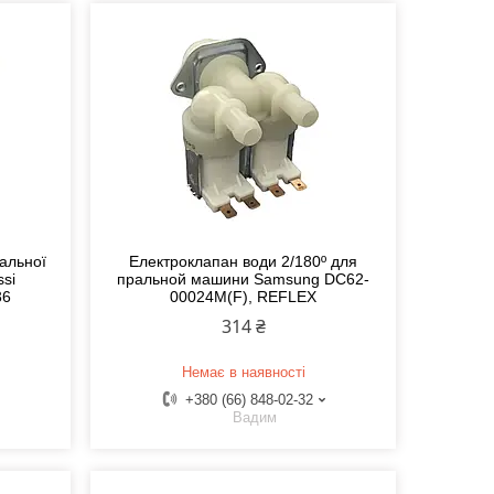
альної
Електроклапан води 2/180º для
ssi
пральной машини Samsung DC62-
36
00024M(F), REFLEX
314 ₴
Немає в наявності
+380 (66) 848-02-32
Вадим