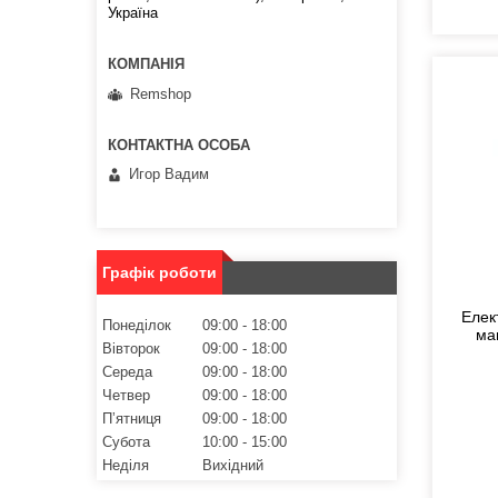
Україна
Remshop
Игор Вадим
Графік роботи
Елек
Понеділок
09:00
18:00
ма
Вівторок
09:00
18:00
Середа
09:00
18:00
Четвер
09:00
18:00
Пʼятниця
09:00
18:00
Субота
10:00
15:00
Неділя
Вихідний