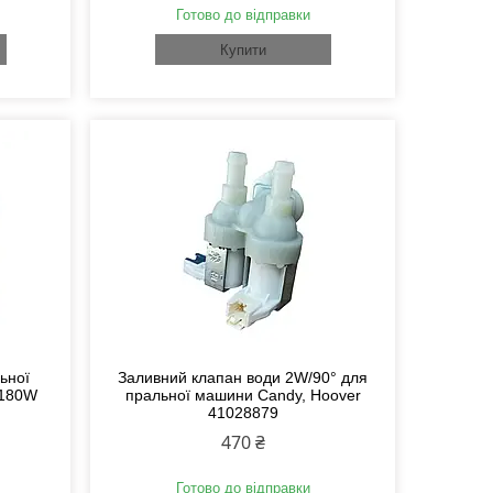
Готово до відправки
Купити
ьної
Заливний клапан води 2W/90° для
/180W
пральної машини Candy, Hoover
41028879
470 ₴
Готово до відправки