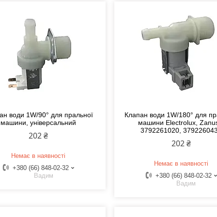
ан води 1W/90° для пральної
Клапан води 1W/180° для пр
машини, універсальний
машини Electrolux, Zanu
3792261020, 37922604
202 ₴
202 ₴
Немає в наявності
Немає в наявності
+380 (66) 848-02-32
Вадим
+380 (66) 848-02-32
Вадим