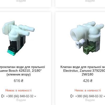
Вадим
Вадим
троклапан води для пральної
Клапан води для пральної 
шини Bosch 428210, 2/180°
Electrolux, Zanussi 379226
(клемник вгору)
2W/180
616 ₴
426 ₴
Немає в наявності
Немає в наявності
+380 (66) 848-02-32
+380 (66) 848-02-32
Вадим
Вадим