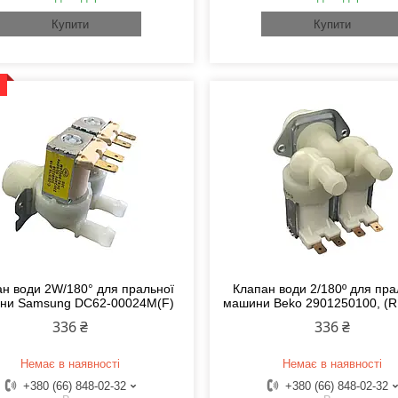
Купити
Купити
н води 2W/180° для пральної
Клапан води 2/180º для пр
ни Samsung DC62-00024M(F)
машини Beko 2901250100, (
336 ₴
336 ₴
Немає в наявності
Немає в наявності
+380 (66) 848-02-32
+380 (66) 848-02-32