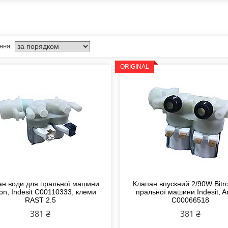
ORIGINAL
ан води для пральної машини
Клапан впускний 2/90W Bitr
ton, Indesit C00110333, клеми
пральної машини Indesit, Ar
RAST 2.5
C00066518
381 ₴
381 ₴