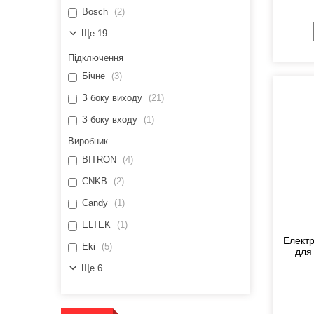
Bosch
2
Ще 19
Підключення
Бічне
3
З боку виходу
21
З боку входу
1
Виробник
BITRON
4
CNKB
2
Candy
1
ELTEK
1
Елект
Eki
5
для
Ще 6